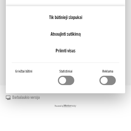
Tik būtinieji slapukai
Mano Honda
Brošiūra
Prekybos atstovas
Atnaujinti sutikimą
NCG Import Baltics OÜ
Privatumo sąlygos ir slapukų politika
Slapukų nustatymai
Prieinamumas
Priimti visus
Griežtai būtini
Statistiniai
Reklama
Darbalaukio versija
Powered by