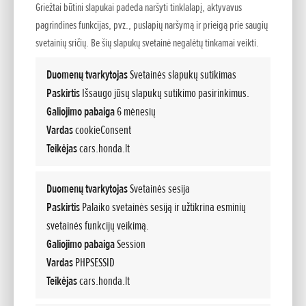
daugiau dalykų, kurie jus nudžiugins. Jei kartais atsitiktų
Griežtai būtini slapukai padeda naršyti tinklalapį, aktyvavus
nelaimė, pasirūpinsime, kad labai greitai galėtumėte tęsti
pagrindines funkcijas, pvz., puslapių naršymą ir prieigą prie saugių
kelionę.
svetainių sričių. Be šių slapukų svetainė negalėtų tinkamai veikti.
Duomenų tvarkytojas
Svetainės slapukų sutikimas
Paskirtis
Išsaugo jūsų slapukų sutikimo pasirinkimus.
Galiojimo pabaiga
6 mėnesių
Vardas
cookieConsent
Teikėjas
cars.honda.lt
Duomenų tvarkytojas
Svetainės sesija
Paskirtis
Palaiko svetainės sesiją ir užtikrina esminių
svetainės funkcijų veikimą.
Galiojimo pabaiga
Session
Vardas
PHPSESSID
Teikėjas
cars.honda.lt
Ir toliau – „Honda“