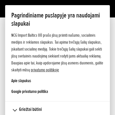
Pagrindiniame puslapyje yra naudojami
Mano Honda
slapukai
Privatumo sąlygos ir slapukų politika
Prieinamumas
NCG Import Baltics OÜ prašo jūsų priimti našumo, socialinės
AUTOMOBILIO DRAUDIMAS
medijos ir reklamos slapukus. Tai apima trečiųjų šalių slapukus,
įskaitant socialinę mediją. Tokie trečiųjų šalių slapukai gali sekti
jūsų svetainės naudojimą siekiant rodyti jums aktualią reklamą.
Daugiau apie tai, kaip apdorojame jūsų asmens duomenis, galite
skaityti mūsų
privatumo politikoje
Apie slapukus
opens in a new tab
Google privatumo politika
Bendrovėje „Honda“ stengiamės, kad žmonės būtų
Griežtai būtini
patenkinti. Su „Honda“ automobilių draudimu gausite ir