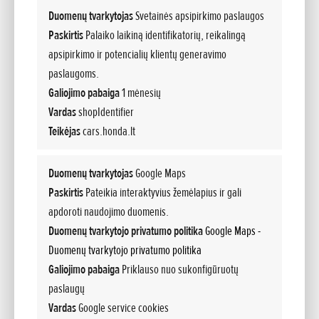
Įvykus kelių eismo įvykiui mes pasirūpinsime, kad jūsų
Duomenų tvarkytojas
Svetainės apsipirkimo paslaugos
automobilis būtų remontuojamas „Honda“ įgaliotame
Paskirtis
Palaiko laikiną identifikatorių, reikalingą
servise ir kad jūsų „Honda“ automobilis ir toliau būtų
apsipirkimo ir potencialių klientų generavimo
„Honda“. Jame naudojamos originalios „Honda“ dalys,
paslaugoms.
kurias įmontuos „Honda“ išmokyti techniniai darbuotojai,
Galiojimo pabaiga
1 mėnesių
o kad būtumėte visiškai ramūs, viskam bus suteikiama 3
metų garantija.
Vardas
shopIdentifier
Pakaitinis automobilis
Teikėjas
cars.honda.lt
Kadangi žinome, kaip gali būti sudėtinga, kai automobilis
nevažiuoja, mes suteiksime jums pakaitinį automobilį, kol
Duomenų tvarkytojas
Google Maps
jūsų automobilis bus remontuojamas, be to, netgi labai
Paskirtis
Pateikia interaktyvius žemėlapius ir gali
pasistengsime, kad tai būtų „Honda“.
apdoroti naudojimo duomenis.
Naujo automobilio keitimas
Duomenų tvarkytojo privatumo politika
Google Maps -
Jei nepraėjo daugiau nei 12 mėnesių nuo pirmosios
Duomenų tvarkytojo privatumo politika
registracijos dienos ir jį pavogė arba jo neįmanoma
Galiojimo pabaiga
Priklauso nuo sukonfigūruotų
suremontuoti ar dėl padarytos žalos jis prarado daugiau
nei 50 % savo vertės, skaičiuojant nuo vertės prieš kelių
paslaugų
eismo įvykį, mes jį pakeisime visiškai nauju tokių pačių
Vardas
Google service cookies