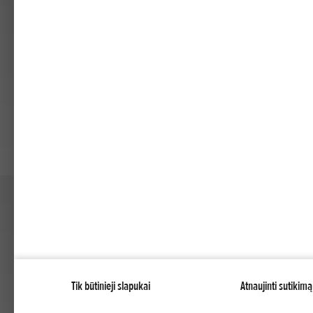
Tik būtinieji slapukai
Atnaujinti sutikimą