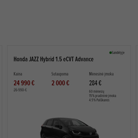
SUSIKOMPLEKTUOTI
PREZENTACIJA
SPECIALŪS PASIŪLYMAI (14 VNT.)
Sandėlyje
Honda JAZZ Hybrid 1.5 eCVT Advance
Kaina
Sutaupoma
Mėnesinė įmoka
24 990 €
2 000 €
284 €
26 990 €
60 mėnesių
15% pradininė įmoka
4.5% Palūkanos