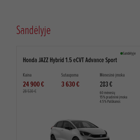
Sandėlyje
Sandėlyje
Honda JAZZ Hybrid 1.5 eCVT Advance Sport
Kaina
Sutaupoma
Mėnesinė įmoka
24 900 €
3 630 €
283 €
28 530 €
60 mėnesių
15% pradininė įmoka
4.5% Palūkanos