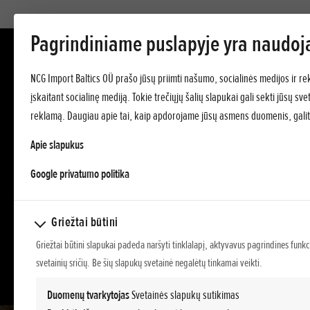
Pagrindiniame puslapyje yra naudoj
NCG Import Baltics OÜ prašo jūsų priimti našumo, socialinės medijos ir re
įskaitant socialinę mediją. Tokie trečiųjų šalių slapukai gali sekti jūsų s
reklamą. Daugiau apie tai, kaip apdorojame jūsų asmens duomenis, galit
Apie slapukus
opens in a new tab
Google privatumo politika
Griežtai būtini
Griežtai būtini slapukai padeda naršyti tinklalapį, aktyvavus pagrindines funkc
svetainių sričių. Be šių slapukų svetainė negalėtų tinkamai veikti.
Duomenų tvarkytojas
Svetainės slapukų sutikimas