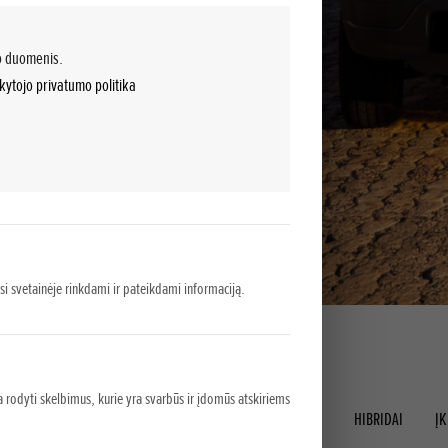
mo duomenis.
ytojo privatumo politika
asi svetainėje rinkdami ir pateikdami informaciją.
Modeliai
 rodyti skelbimus, kurie yra svarbūs ir įdomūs atskiriems
LENGVIEJI AUTOMOBILIAI
SPORTINIAI AUTOMOBILIAI
HIBRIDAI
ĮK