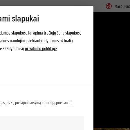
Mano Hon
ami slapukai
klamos slapukus. Tai apima trečiųjų šalių slapukus,
vetainės naudojimą siekiant rodyti jums aktualią
e skaityti mūsų
privatumo politikoje
ijas, pvz., puslapių naršymą ir prieigą prie saugių