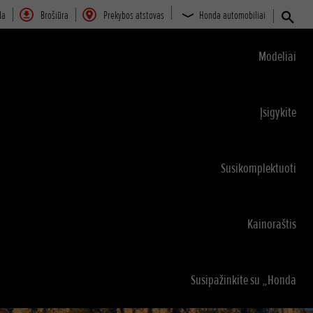
da
Brošiūra
Prekybos atstovas
Honda automobiliai
Modeliai
Įsigykite
Susikomplektuoti
Kainoraštis
Susipažinkite su „Honda