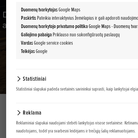
Duomenų tvarkytojas
Google Maps
Paskirtis
Pateikia interaktyvius žemėlapius ir gali apdoroti naudoji
Duomenų tvarkytojo privatumo politika
Google Maps - Duomenų tvark
Galiojimo pabaiga
Priklauso nuo sukonfigūruotų paslaugų
Vardas
Google service cookies
Teikėjas
Google
Statistiniai
Statistiniai slapukai padeda svetainės savininkui suprasti, kaip lankytojai elgi
Reklama
Reklaminiai slapukai naudojami stebėti lankytojus visose svetainėse. Ketinama
VISI MODELIAI
naudotojams, todėl yra svarbesni leidėjams ir trečiųjų šalių reklamuotojams.