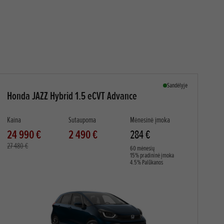
Sandėlyje
Honda JAZZ Hybrid 1.5 eCVT Advance
Kaina
Sutaupoma
Mėnesinė įmoka
24 990 €
2 490 €
284 €
27 480 €
60 mėnesių
15% pradininė įmoka
4.5% Palūkanos