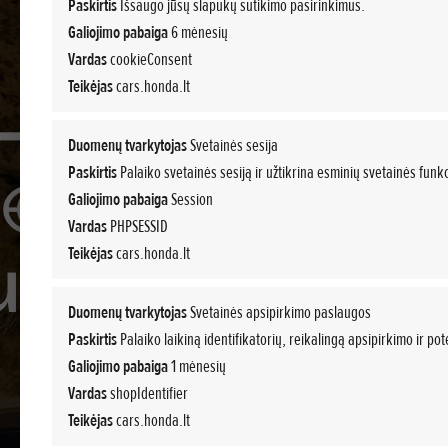
Paskirtis
Išsaugo jūsų slapukų sutikimo pasirinkimus.
Galiojimo pabaiga
6 mėnesių
Vardas
cookieConsent
Teikėjas
cars.honda.lt
Duomenų tvarkytojas
Svetainės sesija
Paskirtis
Palaiko svetainės sesiją ir užtikrina esminių svetainės funkc
Galiojimo pabaiga
Session
Vardas
PHPSESSID
Teikėjas
cars.honda.lt
Visiškai hibridiniai „Honda“ automobiliai
„Prelude e“ e:HEV visiškai hibridinis automobili
Naujasis CR-V hibridas
Duomenų tvarkytojas
Svetainės apsipirkimo paslaugos
Naujasis ZR-V: hibridas, kurio nevaržo jokie apr
Paskirtis
Palaiko laikiną identifikatorių, reikalingą apsipirkimo ir p
Dabar tik nuo 22 900€
Sportinio kupė veržlumas ir hibridinės pavaros efektyvumas.
Pirmą kartą siūlomi du CR-V modeliai: visiškas hibridas „CR-V
Galiojimo pabaiga
1 mėnesių
PLAČIAU
Vardas
shopIdentifier
PLAČIAU
Teikėjas
cars.honda.lt
SUSIPAŽINKITE SU KAINOMIS
PLAČIAU
PLAČIAU