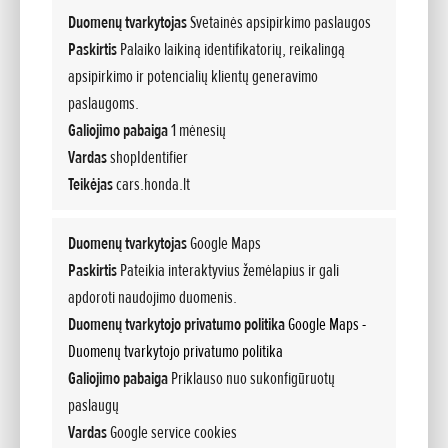
Duomenų tvarkytojas
Svetainės apsipirkimo paslaugos
Paskirtis
Palaiko laikiną identifikatorių, reikalingą
apsipirkimo ir potencialių klientų generavimo
paslaugoms.
Galiojimo pabaiga
1 mėnesių
Vardas
shopIdentifier
Teikėjas
cars.honda.lt
NAUJAS ZR-V
Pridėta 06.04.2026
Duomenų tvarkytojas
Google Maps
SPAUDOS PRANEŠIMAS VISIŠKAI NAUJAS ZR-V PAPILDO HONDA VISUREIGIŲ
Paskirtis
Pateikia interaktyvius žemėlapius ir gali
LINIJĄ STILINGU, SPORTIŠKU IR DINAMIŠKU PASIRINKIMU Visiškai
apdoroti naudojimo duomenis.
naujas...
Duomenų tvarkytojo privatumo politika
Google Maps -
Duomenų tvarkytojo privatumo politika
Galiojimo pabaiga
Priklauso nuo sukonfigūruotų
paslaugų
Vardas
Google service cookies