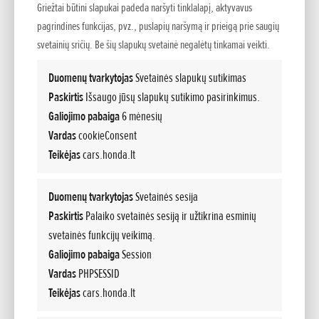
Griežtai būtini slapukai padeda naršyti tinklalapį, aktyvavus
„Honda“...
pagrindines funkcijas, pvz., puslapių naršymą ir prieigą prie saugių
svetainių sričių. Be šių slapukų svetainė negalėtų tinkamai veikti.
Duomenų tvarkytojas
Svetainės slapukų sutikimas
Paskirtis
Išsaugo jūsų slapukų sutikimo pasirinkimus.
Galiojimo pabaiga
6 mėnesių
Vardas
cookieConsent
Teikėjas
cars.honda.lt
Naujas Honda e:Ny1
Duomenų tvarkytojas
Svetainės sesija
Paskirtis
Palaiko svetainės sesiją ir užtikrina esminių
Pridėta 07.04.2026
svetainės funkcijų veikimą.
SPAUDOS PRANEŠIMAS e:Ny1: KITAME VISIŠKAI ELEKTRA VAROMAME HONDA
Galiojimo pabaiga
Session
AUTOMOBILYJE, STILINGAME B SEGMENTO VISUREIGYJE, SUDERINTAS
Vardas
PHPSESSID
KOMFORTAS,...
Teikėjas
cars.honda.lt