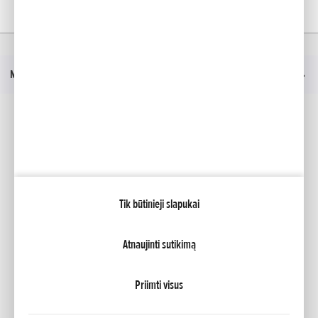
Namai
Naujienos
Meniu
Socialinė žiniasklaida
Facebook
YouTube
Tik būtinieji slapukai
Mano Honda
Brošiūra
Prekybos atstovas
Atnaujinti sutikimą
NCG Import Baltics OÜ
Privatumo sąlygos ir slapukų politika
Slapukų nustatymai
Prieinamumas
Priimti visus