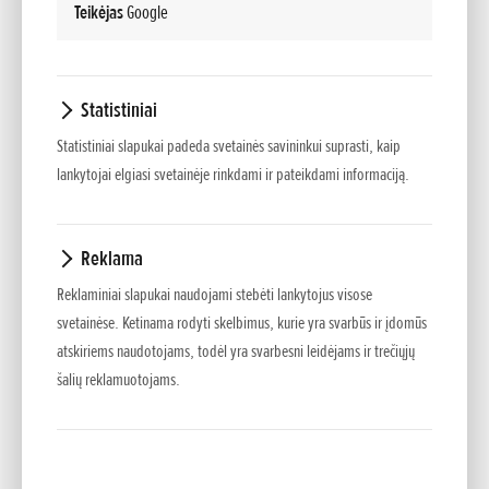
Teikėjas
Google
Statistiniai
NAUJAS HONDA CR-V
Statistiniai slapukai padeda svetainės savininkui suprasti, kaip
Pridėta 05.04.2026
lankytojai elgiasi svetainėje rinkdami ir pateikdami informaciją.
SPAUDOS PRANEŠIMAS VISIŠKAI NAUJAS HONDA CR-V: NAUJI VARIKLIŲ
VARIANTAI PASAULINIAM FAVORITUI, SIŪLANTYS DAUGIAU STILIAUS,
Reklama
KOMFORTO, SAUGUMO...
Reklaminiai slapukai naudojami stebėti lankytojus visose
svetainėse. Ketinama rodyti skelbimus, kurie yra svarbūs ir įdomūs
atskiriems naudotojams, todėl yra svarbesni leidėjams ir trečiųjų
šalių reklamuotojams.