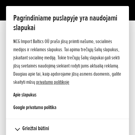
Pagrindiniame puslapyje yra naudojami
slapukai
NCG Import Baltics OÜ prašo jūsų priimti našumo, socialinės
medijos ir reklamos slapukus. Tai apima trečiųjų šalių slapukus,
įskaitant socialinę mediją. Tokie trečiųjų šalių slapukai gali sekti
jūsų svetainės naudojimą siekiant rodyti jums aktualią reklamą.
Daugiau apie tai, kaip apdorojame jūsų asmens duomenis, galite
skaityti mūsų
privatumo politikoje
CES 2025 parodoje „Honda“ pirmą kartą
Apie slapukus
pasauliui pristatė „Honda 0“ sedano ir „Honda
0" visureigio prototipus
opens in a new tab
Google privatumo politika
Pridėta 08.04.2026
„Honda 0 Series“ CES 2025 parodoje „Honda“ pirmą kartą pasauliui
Griežtai būtini
pristatė „Honda 0“ sedano ir „Honda 0" visureigio prototipus su