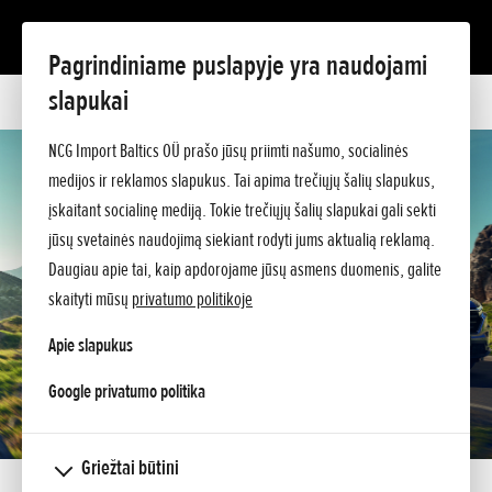
Pagrindiniame puslapyje yra naudojami
CR-V eHEV
slapukai
Prezentacija
Spalvų pasirinkimas
Techniniai duomenys
Įranga
NCG Import Baltics OÜ prašo jūsų priimti našumo, socialinės
Papildoma įranga
Kainos
Specialūs pasiūlymai
medijos ir reklamos slapukus. Tai apima trečiųjų šalių slapukus,
Susikomplektuoti
įskaitant socialinę mediją. Tokie trečiųjų šalių slapukai gali sekti
jūsų svetainės naudojimą siekiant rodyti jums aktualią reklamą.
Daugiau apie tai, kaip apdorojame jūsų asmens duomenis, galite
skaityti mūsų
privatumo politikoje
Apie slapukus
opens in a new tab
Google privatumo politika
Griežtai būtini